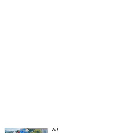
🌸熱海梅園🌸
近隣施設
2026年3月4日
熱海サンビーチ
近隣施設
2026年2月20日
熱海 來宮神社（きのみやじんじゃ）
近隣施設
2026年2月20日
長浜海浜公園（ながはまかいひんこうえ
近隣施設
ん）